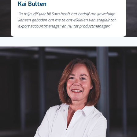
Kai Bulten
“In mijn vijf jaar bij Saro heeft het bedrijf me geweldige
kansen geboden om me te ontwikkelen van stagiair tot
export accountmanager en nu tot productmanager.”