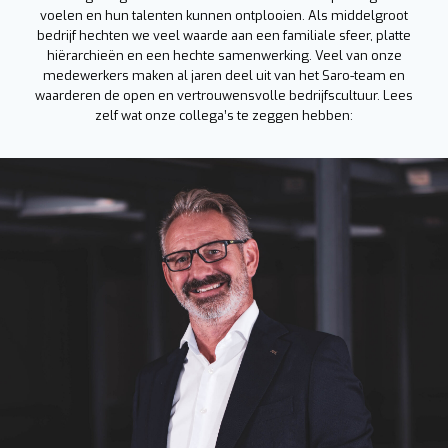
voelen en hun talenten kunnen ontplooien. Als middelgroot
bedrijf hechten we veel waarde aan een familiale sfeer, platte
hiërarchieën en een hechte samenwerking. Veel van onze
medewerkers maken al jaren deel uit van het Saro-team en
waarderen de open en vertrouwensvolle bedrijfscultuur. Lees
zelf wat onze collega’s te zeggen hebben: