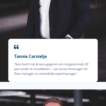
Tonnie Cornielje
“Saro heeft mij de kans gegeven om mij gedurende 30
jaar verder te ontwikkelen – van accountmanager tot
floor manager en uiteindelijk exportmanager.”