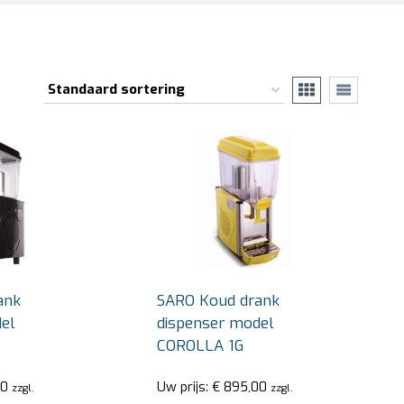
ank
SARO Koud drank
el
dispenser model
COROLLA 1G
0
Uw prijs:
€
895,00
zzgl.
zzgl.