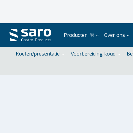
Doorgaan
naar
inhoud
Producten
Over ons
Koelen/presentatie
Voorbereiding koud
Be