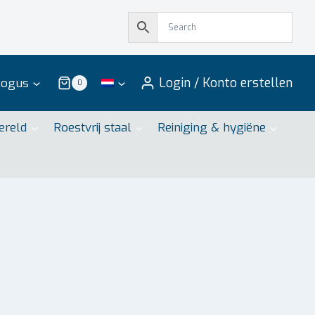
Login / Konto erstellen
logus
0
ereld
Roestvrij staal
Reiniging & hygiëne