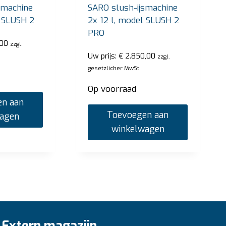
smachine
SARO slush-ijsmachine
l SLUSH 2
2x 12 l, model SLUSH 2
PRO
,00
zzgl.
Uw prijs:
€
2.850,00
zzgl.
gesetzlicher MwSt.
Op voorraad
n aan
Toevoegen aan
wagen
winkelwagen
Extern magazijn