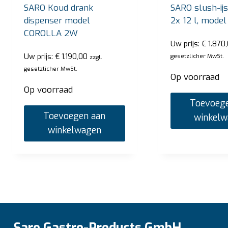
SARO Koud drank
SARO slush-ij
dispenser model
2x 12 l, mode
COROLLA 2W
Uw prijs:
€
1.870
Uw prijs:
€
1.190,00
gesetzlicher MwSt.
zzgl.
gesetzlicher MwSt.
Op voorraad
Op voorraad
Toevoege
Toevoegen aan
winkel
winkelwagen
Saro Gastro-Products GmbH