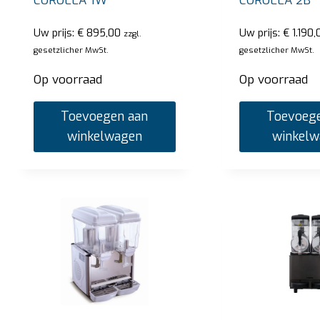
COROLLA 1W
COROLLA 2B
Uw prijs:
€
895,00
Uw prijs:
€
1.190,
zzgl.
gesetzlicher MwSt.
gesetzlicher MwSt.
Op voorraad
Op voorraad
Toevoegen aan
Toevoege
SARO Bain Marie Trolley modell BT-3
SARO
winkelwagen
winkel
Uw prijs:
€
2.720,00
Uw pri
zzgl. gesetzlicher MwSt.
Op voorraad
Op v
Toevoegen aan winkelwagen