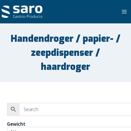
Doorgaan
naar
inhoud
Handendroger / papier- /
zeepdispenser /
haardroger
Gewicht