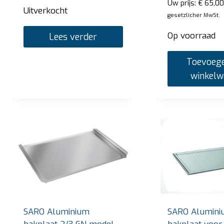
Uw prijs:
€
65,00
Uitverkocht
gesetzlicher MwSt.
Op voorraad
Lees verder
Toevoege
winkel
SARO Aluminium
SARO Alumini