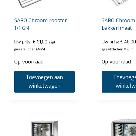
SARO Chroom rooster
SARO Chroom 
1/1 GN
bakkerijmaat
Uw prijs:
€
61,00
Uw prijs:
€
48,00
zzgl.
gesetzlicher MwSt.
gesetzlicher MwSt.
Op voorraad
Op voorraad
Toevoegen aan
Toevoege
winkelwagen
winkel
SARO Bain Marie Trolley modell BT-3
SARO
Uw prijs:
€
2.720,00
Uw pri
zzgl. gesetzlicher MwSt.
Op voorraad
Op v
Toevoegen aan winkelwagen