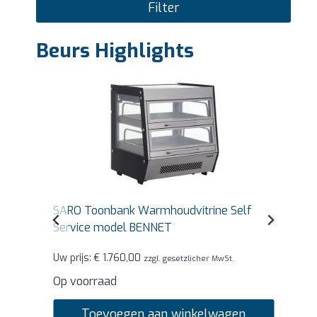
Filter
Beurs Highlights
SARO Toonbank Warmhoudvitrine Self
Service model BENNET
Uw prijs:
€
1.760,00
zzgl. gesetzlicher MwSt.
Op voorraad
Toevoegen aan winkelwagen