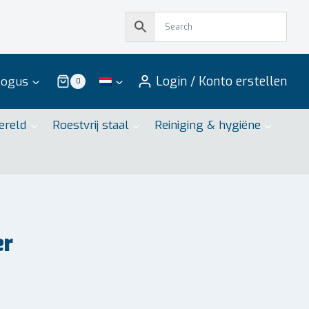
Login / Konto erstellen
logus
0
ereld
Roestvrij staal
Reiniging & hygiëne
er