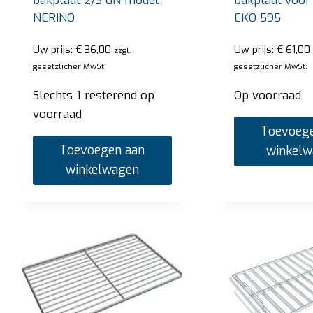
bakplaat 2/3 GN model
bakplaat voor
NERINO
EKO 595
Uw prijs:
€
36,00
Uw prijs:
€
61,00
zzgl.
gesetzlicher MwSt.
gesetzlicher MwSt.
Slechts 1 resterend op
Op voorraad
voorraad
Toevoege
Toevoegen aan
winkel
winkelwagen