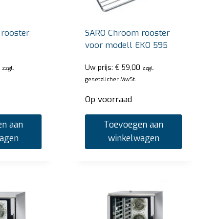
rooster
SARO Chroom rooster
voor modell EKO 595
Uw prijs:
€
59,00
zzgl.
zzgl.
gesetzlicher MwSt.
Op voorraad
n aan
Toevoegen aan
wagen
winkelwagen
 Thermobox model Emmerich
SARO Warm b
SB-H 130 wit
js:
€
1.665,00
zzgl. gesetzlicher MwSt.
Uw prijs:
€
4.42
oorraad
Slechts 1 res
Toevoegen aan winkelwagen
Toevoe