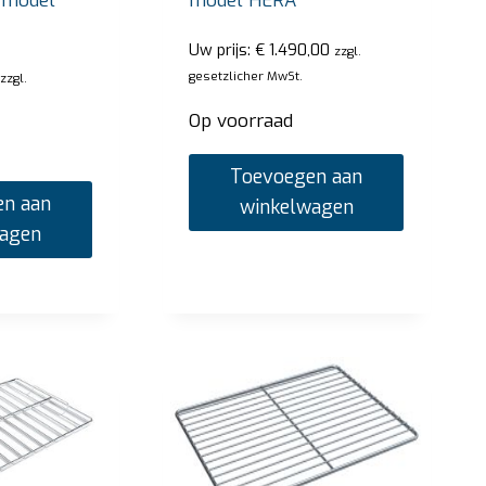
 model
model HERA
Uw prijs:
€
1.490,00
zzgl.
gesetzlicher MwSt.
zzgl.
Op voorraad
Toevoegen aan
n aan
winkelwagen
wagen