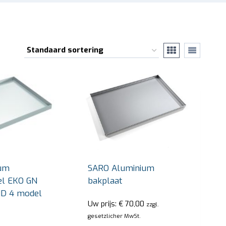
um
SARO Aluminium
el EKO GN
bakplaat
ID 4 model
Uw prijs:
€
70,00
zzgl.
gesetzlicher MwSt.