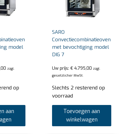
SARO
inatieoven
Convectiecombinatieoven
ing model
met bevochtiging model
DIG 7
,00
Uw prijs:
€
4.795,00
zzgl.
zzgl.
gesetzlicher MwSt.
erend op
Slechts 2 resterend op
voorraad
n aan
Toevoegen aan
wagen
winkelwagen