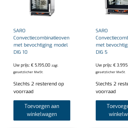
SARO
SARO
Convectiecombinatieoven
Convectiecomb
met bevochtiging model
met bevochtig
DIG 10
DIG 5
Uw prijs:
€
5.195,00
Uw prijs:
€
3.995
zzgl.
gesetzlicher MwSt.
gesetzlicher MwSt.
Slechts 2 resterend op
Slechts 2 rest
voorraad
voorraad
Toevoegen aan
Toevoege
winkelwagen
winkel