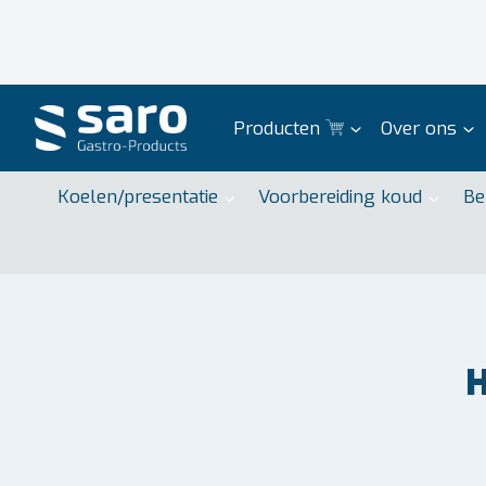
Doorgaan
naar
inhoud
Producten
Over ons
Koelen/presentatie
Voorbereiding koud
Be
H