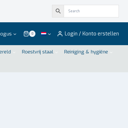
Login / Konto erstellen
logus
0
ereld
Roestvrij staal
Reiniging & hygiëne