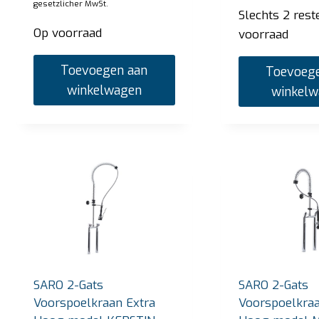
gesetzlicher MwSt.
Slechts 2 rest
Op voorraad
voorraad
Toevoegen aan
Toevoege
winkelwagen
winkel
SARO Bain Marie Trolley modell BT-3
SARO
Uw prijs:
€
2.720,00
Uw pri
SARO 2-Gats
SARO 2-Gats
zzgl. gesetzlicher MwSt.
Voorspoelkraan Extra
Voorspoelkraa
Op voorraad
Op v