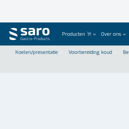
Doorgaan
naar
inhoud
Producten
Over ons
Koelen/presentatie
Voorbereiding koud
Be