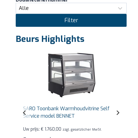
Filter
Beurs Highlights
SARO Toonbank Warmhoudvitrine Self
Service model BENNET
Uw prijs:
€
1.760,00
zzgl. gesetzlicher MwSt.