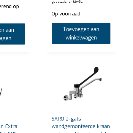
gesetzlicher MwSt.
erend op
Op voorraad
Toevoegen aan
n aan
winkelwagen
wagen
 Thermobox model Emmerich
SARO Warm b
SB-H 130 wit
js:
€
1.665,00
SARO 2-gats
zzgl. gesetzlicher MwSt.
Uw prijs:
€
4.42
n Extra
wandgemonteerde kraan
oorraad