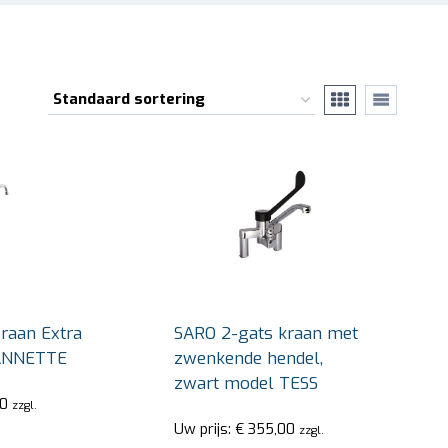
raan Extra
SARO 2-gats kraan met
ANNETTE
zwenkende hendel,
zwart model TESS
0
zzgl.
Uw prijs:
€
355,00
zzgl.