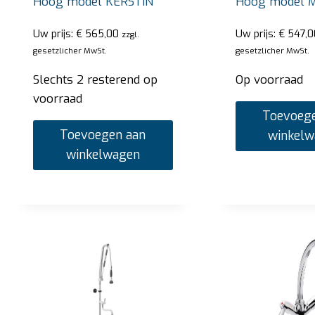
Hoog model KERSTIN
Hoog model 
Toevoegen aan winkelwagen
Uw prijs:
€
565,00
Uw prijs:
€
547,0
zzgl.
gesetzlicher MwSt.
gesetzlicher MwSt.
Slechts 2 resterend op
Op voorraad
voorraad
Toevoege
Toevoegen aan
winkel
winkelwagen