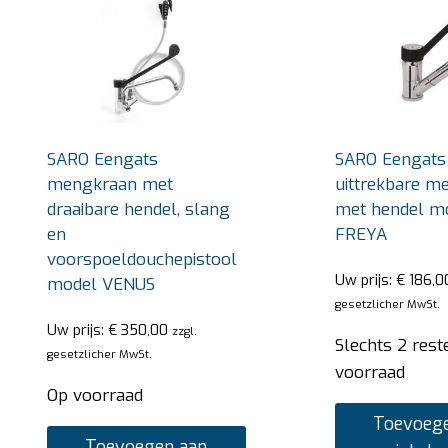
SARO Eengats
SARO Eengats
mengkraan met
uittrekbare m
draaibare hendel, slang
met hendel m
en
FREYA
voorspoeldouchepistool
Uw prijs:
€
186,0
model VENUS
gesetzlicher MwSt.
Uw prijs:
€
350,00
zzgl.
Slechts 2 rest
gesetzlicher MwSt.
voorraad
Op voorraad
Toevoege
Toevoegen aan