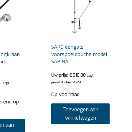
SARO ééngats
engkraan
voorspoeldouche model
odel
SABINA
Uw prijs:
€
310,00
zzgl.
0
gesetzlicher MwSt.
zzgl.
Op voorraad
erend op
Toevoegen aan
winkelwagen
n aan