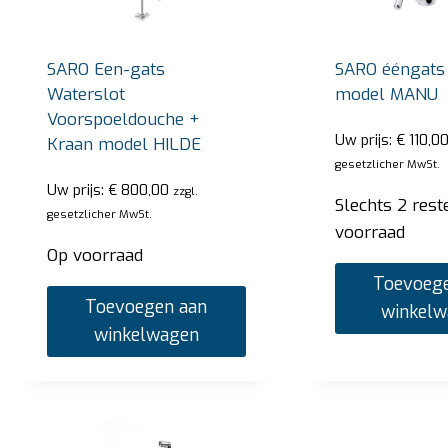
SARO Een-gats
SARO ééngats
Waterslot
model MANU
Voorspoeldouche +
Uw prijs:
€
110,0
Kraan model HILDE
gesetzlicher MwSt.
Uw prijs:
€
800,00
zzgl.
Slechts 2 rest
gesetzlicher MwSt.
voorraad
Op voorraad
Toevoege
Toevoegen aan
winkel
winkelwagen