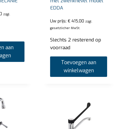
MELANIE
met zwenkhevel model
Slechts 1 res
Toevoegen aan winkelwagen
EDDA
0
Toevoe
zzgl.
Uw prijs:
€
415,00
zzgl.
gesetzlicher MwSt.
Slechts 2 resterend op
n aan
voorraad
wagen
Toevoegen aan
winkelwagen