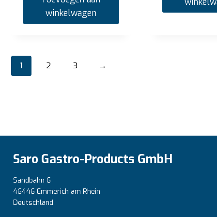
winkel
winkelwagen
1
2
3
→
Saro Gastro-Products GmbH
Sandbahn 6
46446 Emmerich am Rhein
Deutschland