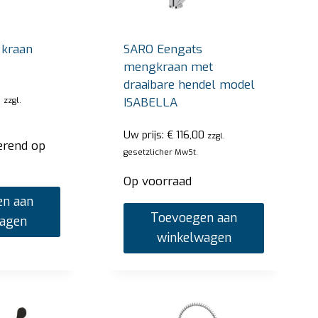
 kraan
SARO Eengats
mengkraan met
draaibare hendel model
0
ISABELLA
zzgl.
Uw prijs:
€
116,00
zzgl.
erend op
gesetzlicher MwSt.
Op voorraad
n aan
Toevoegen aan
wagen
winkelwagen