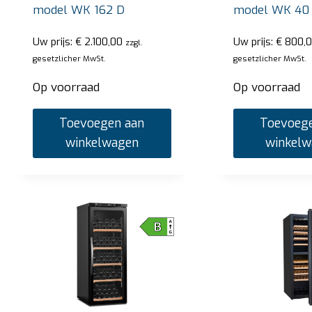
model WK 162 D
model WK 40
Uw prijs:
€
2.100,00
Uw prijs:
€
800,0
zzgl.
gesetzlicher MwSt.
gesetzlicher MwSt.
Op voorraad
Op voorraad
Toevoegen aan
Toevoege
winkelwagen
winkel