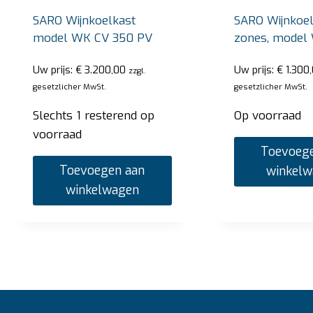
SARO Wijnkoelkast
SARO Wijnkoel
model WK CV 350 PV
zones, model
Uw prijs:
€
3.200,00
Uw prijs:
€
1.300
zzgl.
gesetzlicher MwSt.
gesetzlicher MwSt.
Slechts 1 resterend op
Op voorraad
voorraad
Toevoege
Toevoegen aan
winkel
winkelwagen