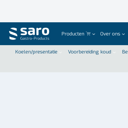
Doorgaan
naar
inhoud
Producten
Over ons
Koelen/presentatie
Voorbereiding koud
Be