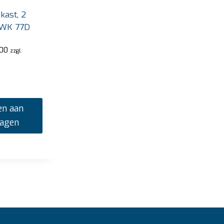
kast, 2
 WK 77D
,00
zzgl.
n aan
wagen