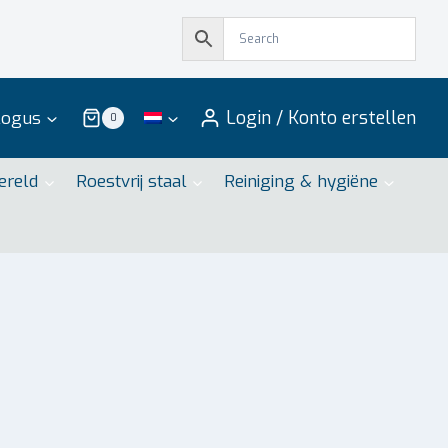
Login / Konto erstellen
logus
0
ereld
Roestvrij staal
Reiniging & hygiëne