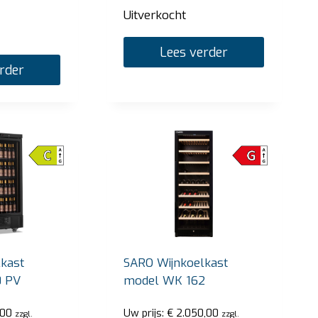
Uitverkocht
Lees verder
rder
kast
SARO Wijnkoelkast
0 PV
model WK 162
,00
Uw prijs:
€
2.050,00
zzgl.
zzgl.