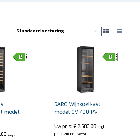
es
SARO Wijnkoelkast
st model
model CV 430 PV
Uw prijs:
€
2.580,00
zzgl.
,00
gesetzlicher MwSt.
zzgl.