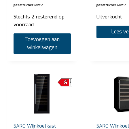
gesetzlicher MwSt.
gesetzlicher MwSt.
Slechts 2 resterend op
Uitverkocht
voorraad
Lees ve
Toevoegen aan
winkelwagen
SARO Bain Marie Trolley modell BT-3
SARO
Uw prijs:
€
2.720,00
Uw pri
zzgl. gesetzlicher MwSt.
Op voorraad
Op v
Toevoegen aan winkelwagen
SARO Wijnkoelkast
SARO Wijnkoel