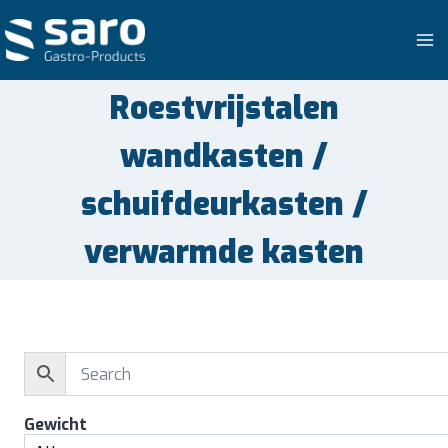
Doorgaan
naar
inhoud
Roestvrijstalen
wandkasten /
schuifdeurkasten /
verwarmde kasten
Gewicht