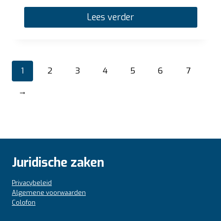
Lees verder
1
2
3
4
5
6
7
→
Juridische zaken
Privacybeleid
Algemene voorwaarden
Colofon