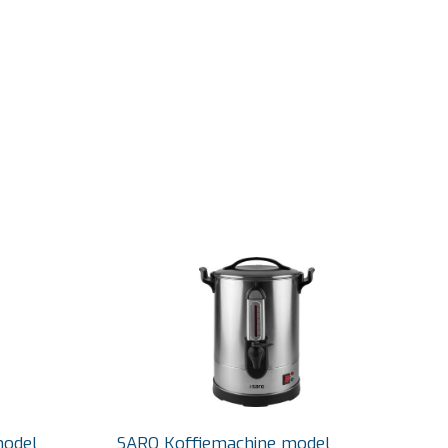
model
SARO Koffiemachine model