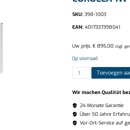
SKU:
398-1003
EAN:
4017337398041
Uw prijs:
€
895,00
zzgl. ge
Op voorraad
SARO
Toevoegen aa
Koud
drank
Wir machen Qualität be
dispenser
model
24 Monate Garantie
COROLLA
Über 50 Jahre Erfahr
1W
Vor-Ort-Service auf ge
aantal