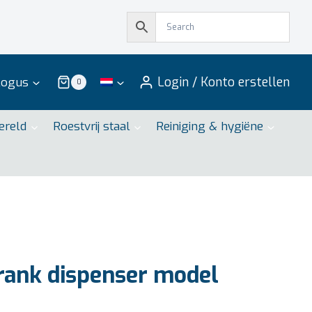
Login / Konto erstellen
logus
0
ereld
Roestvrij staal
Reiniging & hygiëne
ank dispenser model