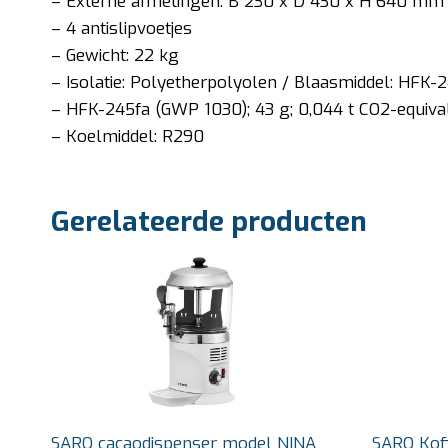
– Externe afmetingen: B 230 x D 430 x H 640 mm
– 4 antislipvoetjes
– Gewicht: 22 kg
– Isolatie: Polyetherpolyolen / Blaasmiddel: HFK-
– HFK-245fa (GWP 1030); 43 g; 0,044 t CO2-equiva
– Koelmiddel: R290
Gerelateerde producten
SARO cacaodispenser model NINA
SARO Kof