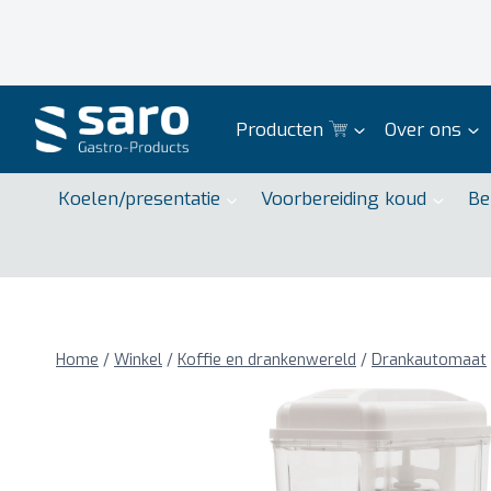
Doorgaan
naar
inhoud
Producten
Over ons
Koelen/presentatie
Voorbereiding koud
Be
Home
/
Winkel
/
Koffie en drankenwereld
/
Drankautomaat