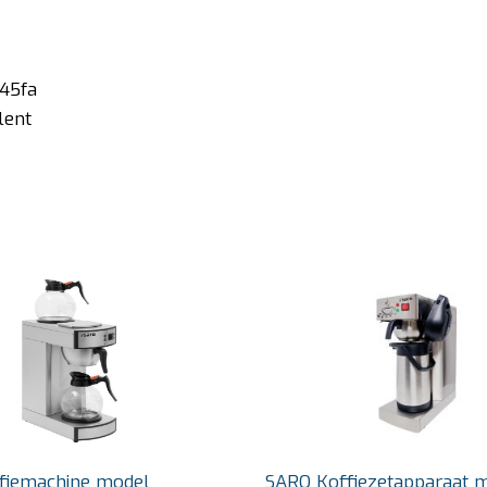
245fa
lent
fiemachine model
SARO Koffiezetapparaat 