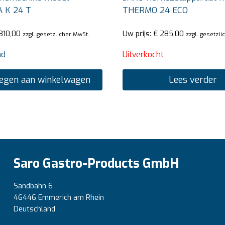
 K 24 T
THERMO 24 ECO
310,00
Uw prijs:
€
285,00
zzgl. gesetzlicher MwSt.
zzgl. gesetzli
ad
Uitverkocht
egen aan winkelwagen
Lees verder
Saro Gastro-Products GmbH
Sandbahn 6
46446 Emmerich am Rhein
Deutschland