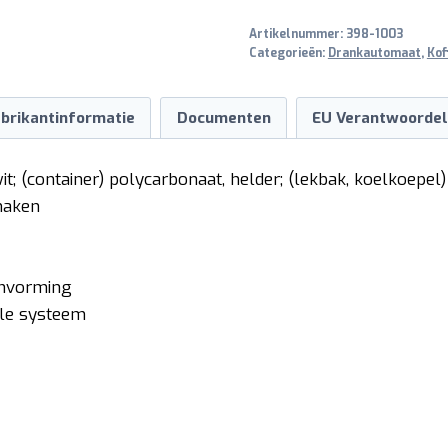
Artikelnummer:
398-1003
Categorieën:
Drankautomaat
,
Kof
brikantinformatie
Documenten
EU Verantwoordel
t; (container) polycarbonaat, helder; (lekbak, koelkoepel) 
maken
imvorming
dle systeem