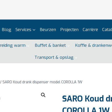
Blog
Services
Beurzen
Projecten
Carrière
Cata
reiding warm
Buffet & banket
Koffie & drankenw
Transport & opslag
/
SARO Koud drank dispenser model COROLLA 1W
SARO Koud dr
COROLLA 1W