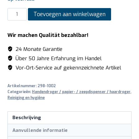
SARO
Toevoegen aan winkelwagen
Handendroger
model
Wir machen Qualität bezahlbar!
MISTRAL
aantal
24 Monate Garantie
Über 50 Jahre Erfahrung im Handel
Vor-Ort-Service auf gekennzeichnete Artikel
Artikelnummer:
298-1002
Categorieën:
Handendroger / papier- / zeepdispenser / haardroger
,
Reiniging en hygiëne
Beschrijving
Aanvullende informatie