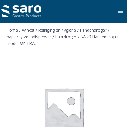
Doorgaan
naar
inhoud
Home
/
Winkel
/
Reiniging en hygiëne
/
Handendroger /
papier- / zeepdispenser / haardroger
/
SARO Handendroger
model MISTRAL