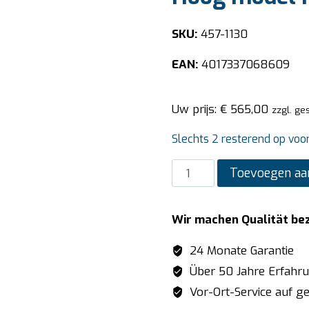
SKU:
457-1130
EAN:
4017337068609
Uw prijs:
€
565,00
zzgl. ge
Slechts 2 resterend op voo
SARO
Toevoegen aa
2-
Gats
Wir machen Qualität be
Voorspoelkraan
Extra
24 Monate Garantie
Hoog
Über 50 Jahre Erfahr
model
Vor-Ort-Service auf ge
KERSTIN