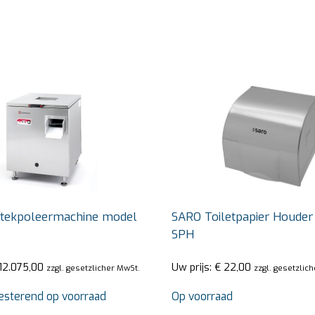
tekpoleermachine model
SARO Toiletpapier Houde
SPH
12.075,00
Uw prijs:
€
22,00
zzgl. gesetzlicher MwSt.
zzgl. gesetzlic
resterend op voorraad
Op voorraad