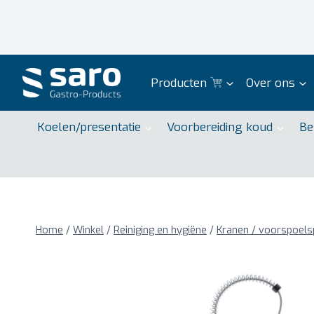
Doorgaan
naar
inhoud
Producten
Over ons
Koelen/presentatie
Voorbereiding koud
Be
Home
/
Winkel
/
Reiniging en hygiëne
/
Kranen / voorspoels