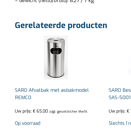
– Gewicht (netto/bruto): 6,27 / 7 kg
Gerelateerde producten
SARO Afvalbak met asbakmodel
SARO Bes
REMCO
SAS-5001
Uw prijs:
€
65,00
Uw prijs:
€
zzgl. gesetzlicher MwSt.
Op voorraad
Slechts 1 