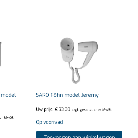
r model
SARO Föhn model Jeremy
Uw prijs:
€
33,00
zzgl. gesetzlicher MwSt.
her MwSt.
Op voorraad
Toevoegen aan winkelwagen