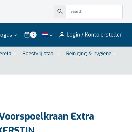
Login / Konto erstellen
logus
0
ereld
Roestvrij staal
Reiniging & hygiëne
Voorspoelkraan Extra
KERSTIN