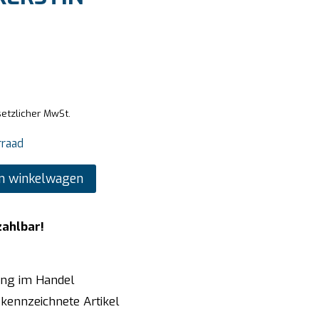
setzlicher MwSt.
rraad
n winkelwagen
zahlbar!
ung im Handel
kennzeichnete Artikel