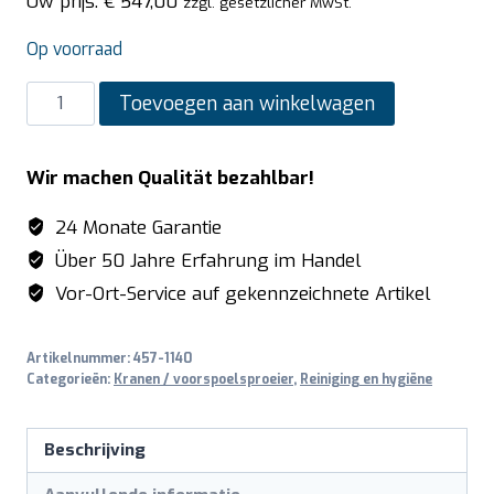
Uw prijs:
€
547,00
zzgl. gesetzlicher MwSt.
Op voorraad
SARO
Toevoegen aan winkelwagen
2-
Gats
Wir machen Qualität bezahlbar!
Voorspoelkraan
Extra
24 Monate Garantie
Hoog
Über 50 Jahre Erfahrung im Handel
model
Vor-Ort-Service auf gekennzeichnete Artikel
MELANIE
aantal
Artikelnummer:
457-1140
Categorieën:
Kranen / voorspoelsproeier
,
Reiniging en hygiëne
Beschrijving