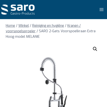
Doorgaan
naar
inhoud
Home
/
Winkel
/
Reiniging en hygiëne
/
Kranen /
voorspoelsproeier
/
SARO 2-Gats Voorspoelkraan Extra
Hoog model MELANIE