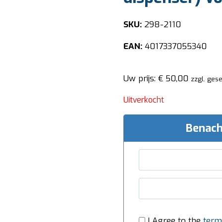
SKU:
298-2110
EAN:
4017337055340
Uw prijs:
€
50,00
zzgl. ges
Uitverkocht
Benach
I Agree to the
term