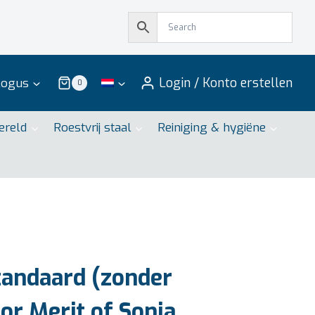
Login / Konto erstellen
logus
0
ereld
Roestvrij staal
Reiniging & hygiëne
tandaard (zonder
or Merit of Sonja