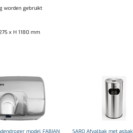
ng worden gebruikt
. 275 x H 1180 mm
dendroger model FABIAN
SARO Afvalbak met asba