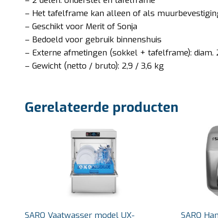
– 2 delen: onderstel en tafelframe
– Het tafelframe kan alleen of als muurbevestigi
– Geschikt voor Merit of Sonja
– Bedoeld voor gebruik binnenshuis
– Externe afmetingen (sokkel + tafelframe): diam
– Gewicht (netto / bruto): 2,9 / 3,6 kg
Gerelateerde producten
SARO Vaatwasser model UX-
SARO Han