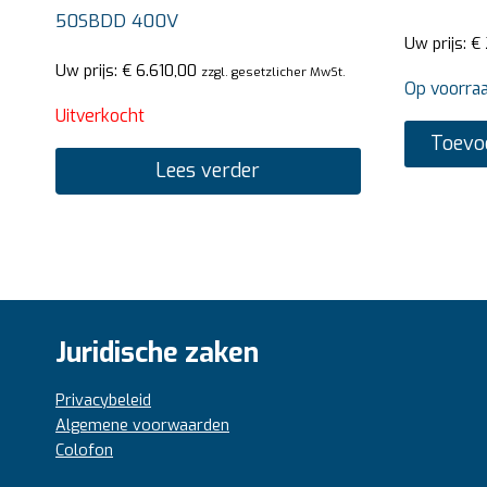
50SBDD 400V
Uw prijs:
€
Uw prijs:
€
6.610,00
zzgl. gesetzlicher MwSt.
Op voorra
Uitverkocht
Toevo
Lees verder
Juridische zaken
Privacybeleid
Algemene voorwaarden
Colofon