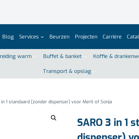
Blog
Services
Beurzen
Projecten
Carrière
Cata
reiding warm
Buffet & banket
Koffie & drankenw
Transport & opslag
in 1 standaard (zonder dispenser) voor Merit of Sonja
SARO 3 in 1 s
dispenser) vo