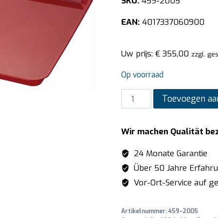
SKU:
459-2005
EAN:
4017337060900
Uw prijs:
€
355,00
zzgl. ge
Op voorraad
SARO
Toevoegen aa
ABS
bakken
Wir machen Qualität be
model
rood
24 Monate Garantie
aantal
Über 50 Jahre Erfahr
Vor-Ort-Service auf ge
Artikelnummer:
459-2005