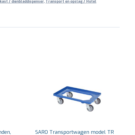
kast / dienbladdispenser
,
Transport en opslag / Hotel
nden,
SARO Transportwagen model TR