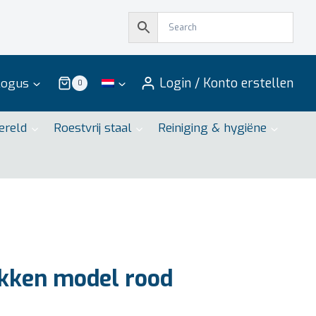
Login / Konto erstellen
logus
0
ereld
Roestvrij staal
Reiniging & hygiëne
kken model rood