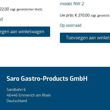
model RW 2
22,00
zzgl. gesetzlicher MwSt.
Uw prijs:
€
270,00
zzgl. gesetzli
ad
Op voorraad
egen aan winkelwagen
Toevoegen aan winke
Saro Gastro-Products GmbH
Sandbahn 6
46446 Emmerich am Rhein
Deutschland