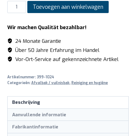
SARO
Toevoegen aan winkelwagen
Afvalbak
model
Wir machen Qualität bezahlbar!
AD
253
24 Monate Garantie
aantal
Über 50 Jahre Erfahrung im Handel
Vor-Ort-Service auf gekennzeichnete Artikel
Artikelnummer:
399-1024
Categorieën:
Afvalbak / vuilnisbak
,
Reiniging en hygiëne
Beschrijving
Aanvullende informatie
Fabrikantinformatie