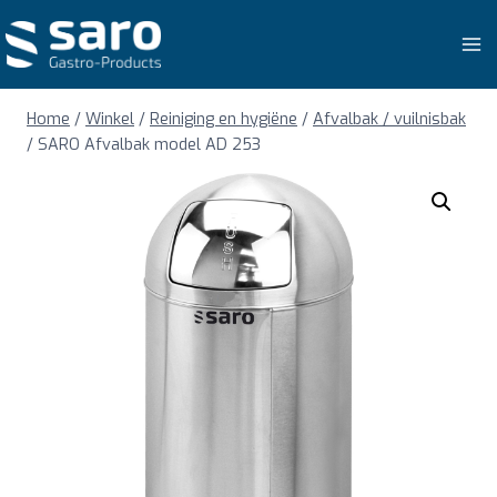
Doorgaan
naar
inhoud
Home
/
Winkel
/
Reiniging en hygiëne
/
Afvalbak / vuilnisbak
/
SARO Afvalbak model AD 253