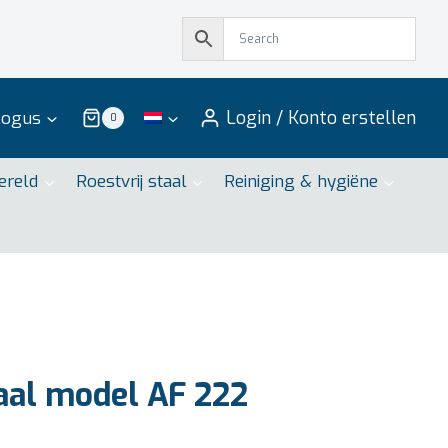
Login / Konto erstellen
logus
0
ereld
Roestvrij staal
Reiniging & hygiëne
al model AF 222