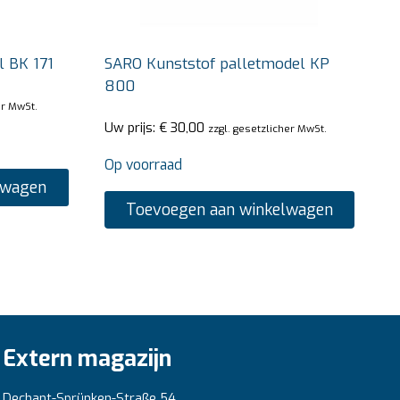
l BK 171
SARO Kunststof palletmodel KP
800
er MwSt.
Uw prijs:
€
30,00
zzgl. gesetzlicher MwSt.
Op voorraad
lwagen
Toevoegen aan winkelwagen
Extern magazijn
Dechant-Sprünken-Straße 54