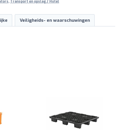
ators
,
Transport en opslag / Hotel
ijke
Veiligheids- en waarschuwingen