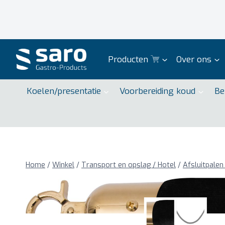
Doorgaan
naar
inhoud
Producten
Over ons
Koelen/presentatie
Voorbereiding koud
Be
Home
/
Winkel
/
Transport en opslag / Hotel
/
Afsluitpalen