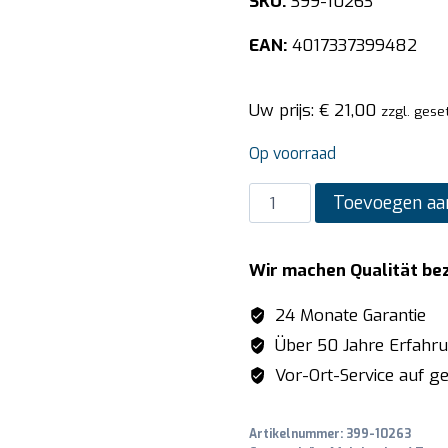
SKU:
399-10263
EAN:
4017337399482
Uw prijs:
€
21,00
zzgl. gese
Op voorraad
SARO
Toevoegen aa
Afzetpaal
model
Wir machen Qualität be
AF
222
24 Monate Garantie
aantal
Über 50 Jahre Erfahr
Vor-Ort-Service auf ge
Artikelnummer:
399-10263