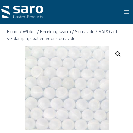
Doorgaan
naar
inhoud
Home
/
Winkel
/
Bereiding warm
/
Sous vide
/
SARO anti
verdampingsballen voor sous vide