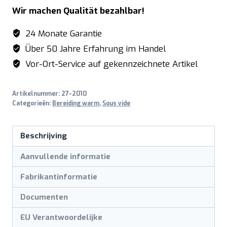
verdampingsballen
Wir machen Qualität bezahlbar!
voor
sous
24 Monate Garantie
vide
Über 50 Jahre Erfahrung im Handel
aantal
Vor-Ort-Service auf gekennzeichnete Artikel
Artikelnummer:
27-2010
Categorieën:
Bereiding warm
,
Sous vide
Beschrijving
Aanvullende informatie
Fabrikantinformatie
Documenten
EU Verantwoordelijke