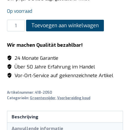
Op voorraad
SARO
Toevoegen aan winkelwagen
AS002
Snijschijf
Wir machen Qualität bezahlbar!
10
mm
24 Monate Garantie
(aluminium)
Über 50 Jahre Erfahrung im Handel
voor
Vor-Ort-Service auf gekennzeichnete Artikel
CARUS/TITUS
aantal
Artikelnummer:
418-2050
Categorieën:
Groentesnijder
,
Voorbereiding koud
Beschrijving
Aanvullende informatie