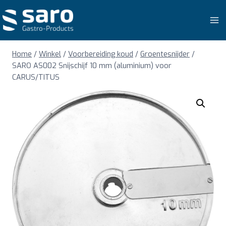
Doorgaan
naar
inhoud
Home
/
Winkel
/
Voorbereiding koud
/
Groentesnijder
/
SARO AS002 Snijschijf 10 mm (aluminium) voor
CARUS/TITUS