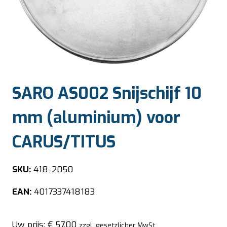
SARO AS002 Snijschijf 10
mm (aluminium) voor
CARUS/TITUS
SKU:
418-2050
EAN:
4017337418183
Uw prijs:
€
57,00
zzgl. gesetzlicher MwSt.