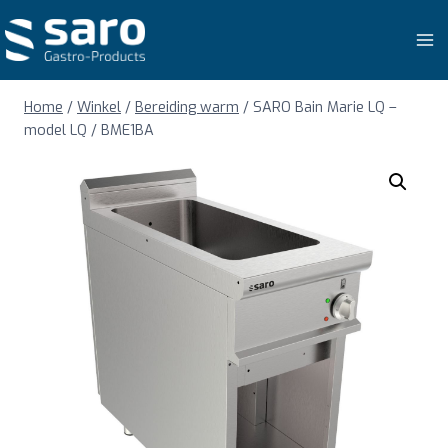
Doorgaan
naar
inhoud
Home
/
Winkel
/
Bereiding warm
/
SARO Bain Marie LQ –
model LQ / BME1BA