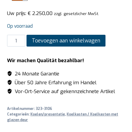
Uw prijs:
€
2.250,00
zzgl. gesetzlicher MwSt.
Op voorraad
SARO
Toevoegen aan winkelwagen
Bakkerij
koelkast
Wir machen Qualität bezahlbar!
met
luchtkoeling
24 Monate Garantie
model
Über 50 Jahre Erfahrung im Handel
B
Vor-Ort-Service auf gekennzeichnete Artikel
800
TN
Artikelnummer:
323-3106
aantal
Categorieën:
Koelen/presentatie
,
Koelkasten / Koelkasten met
glazen deur