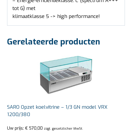
– Energie-efficiëntieklasse: C (spectrum A+++
tot G) met
klimaatklasse 5 -> high performance!
Gerelateerde producten
SARO Opzet koelvitrine – 1/3 GN model VRX
1200/380
Uw prijs:
€
570,00
zzgl. gesetzlicher MwSt.