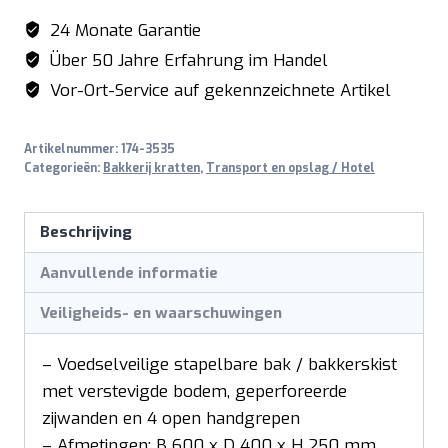
250
24 Monate Garantie
aantal
Über 50 Jahre Erfahrung im Handel
Vor-Ort-Service auf gekennzeichnete Artikel
Artikelnummer:
174-3535
Categorieën:
Bakkerij kratten
,
Transport en opslag / Hotel
Beschrijving
Aanvullende informatie
Veiligheids- en waarschuwingen
– Voedselveilige stapelbare bak / bakkerskist
met verstevigde bodem, geperforeerde
zijwanden en 4 open handgrepen
– Afmetingen: B 600 x D 400 x H 250 mm