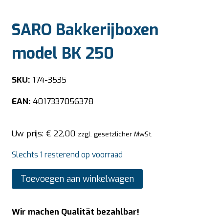
SARO Bakkerijboxen
model BK 250
SKU:
174-3535
EAN:
4017337056378
Uw prijs:
€
22,00
zzgl. gesetzlicher MwSt.
Slechts 1 resterend op voorraad
SARO
Toevoegen aan winkelwagen
Bakkerijboxen
model
Wir machen Qualität bezahlbar!
BK