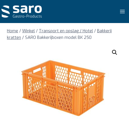
Doorgaan
naar
inhoud
Home
/
Winkel
/
Transport en opslag / Hotel
/
Bakkerij
kratten
/
SARO Bakkerijboxen model BK 250