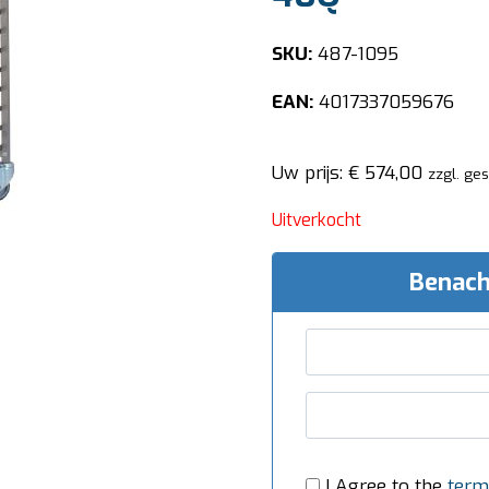
SKU:
487-1095
EAN:
4017337059676
Uw prijs:
€
574,00
zzgl. ge
Uitverkocht
Benach
I Agree to the
term