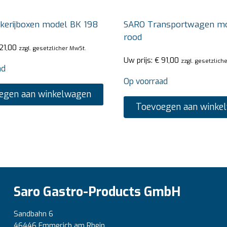
kerijboxen model BK 198
SARO Transportwagen m
rood
21,00
zzgl. gesetzlicher MwSt.
Uw prijs:
€
91,00
zzgl. gesetzlich
ad
Op voorraad
egen aan winkelwagen
Toevoegen aan winke
Saro Gastro-Products GmbH
Sandbahn 6
46446 Emmerich am Rhein