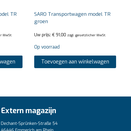
odel TR
SARO Transportwagen model TR
groen
Uw prijs:
€
91,00
er MwSt.
zzgl. gesetzlicher MwSt.
Op voorraad
lwagen
Toevoegen aan winkelwagen
Extern magazijn
Dechant-Sprünken-Straße 54
46446 Emmerich am Rhein