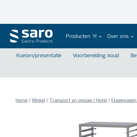
Doorgaan
naar
inhoud
Producten
Over ons
Koelen/presentatie
Voorbereiding koud
Be
Home
/
Winkel
/
Transport en opslag / Hotel
/
Etagewagen 