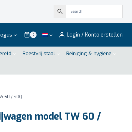
Login / Konto erstellen
logus
0
ereld
Roestvrij staal
Reiniging & hygiëne
W 60 / 40Q
ijwagen model TW 60 /