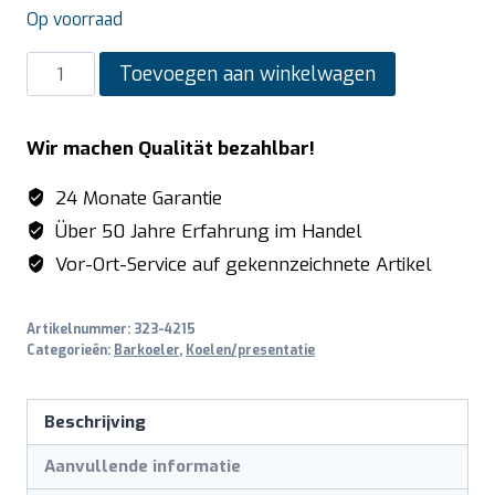
Op voorraad
SARO
Toevoegen aan winkelwagen
Barkoeler
met
Wir machen Qualität bezahlbar!
3
x
24 Monate Garantie
2
Über 50 Jahre Erfahrung im Handel
laden,
Vor-Ort-Service auf gekennzeichnete Artikel
model
BC
Artikelnummer:
323-4215
3100-
Categorieën:
Barkoeler
,
Koelen/presentatie
S6
aantal
Beschrijving
Aanvullende informatie