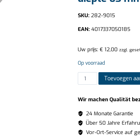
SKU:
282-9015
EAN:
4017337050185
Uw prijs:
€
12,00
zzgl. gese
Op voorraad
SARO
Toevoegen aa
BUDGET
LINE
Wir machen Qualität be
GN-
bak
24 Monate Garantie
1/1
Über 50 Jahre Erfahr
GN
Vor-Ort-Service auf ge
diepte