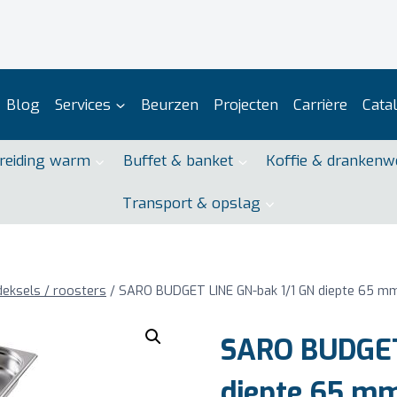
Blog
Services
Beurzen
Projecten
Carrière
Cata
reiding warm
Buffet & banket
Koffie & drankenw
Transport & opslag
deksels / roosters
/
SARO BUDGET LINE GN-bak 1/1 GN diepte 65 m
SARO BUDGET
diepte 65 m