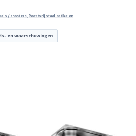
sels / roosters
,
Roestvrij staal artikelen
ids- en waarschuwingen