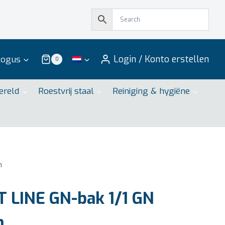
Login / Konto erstellen
logus
0
ereld
Roestvrij staal
Reiniging & hygiëne
m
 LINE GN-bak 1/1 GN
m