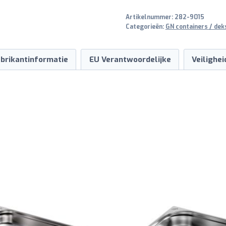
65
Artikelnummer:
282-9015
mm
Categorieën:
GN containers / dek
aantal
brikantinformatie
EU Verantwoordelijke
Veilighe