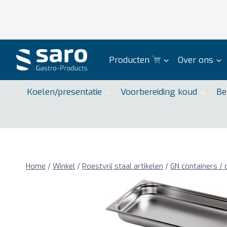
Doorgaan
naar
inhoud
Producten
Over ons
Koelen/presentatie
Voorbereiding koud
Be
Home
/
Winkel
/
Roestvrij staal artikelen
/
GN containers / 