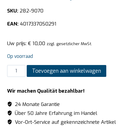
SKU:
282-9070
EAN:
4017337050291
Uw prijs:
€
10,00
zzgl. gesetzlicher MwSt.
Op voorraad
SARO
Toevoegen aan winkelwagen
BUDGET
LINE
Wir machen Qualität bezahlbar!
GN-
bak
24 Monate Garantie
1/2
Über 50 Jahre Erfahrung im Handel
GN
Vor-Ort-Service auf gekennzeichnete Artikel
diepte
100