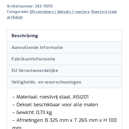
Artikelnummer:
282-9070
mm
Categorieën:
GN containers / deksels / roosters
,
Roestvrij staal
aantal
artikelen
Beschrijving
Aanvullende informatie
Fabrikantinformatie
EU Verantwoordelijke
Veiligheids- en waarschuwingen
– Materiaal: roestvrij staal, AISI201
– Deksel beschikbaar voor alle maten
– Gewicht: 0,73 kg
– Afmetingen: B 325 mm x T 265 mm x H 100
mm