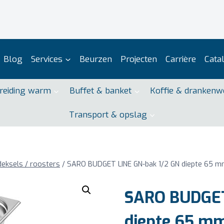
Blog
Services
Beurzen
Projecten
Carrière
Cata
reiding warm
Buffet & banket
Koffie & drankenw
Transport & opslag
deksels / roosters
/
SARO BUDGET LINE GN-bak 1/2 GN diepte 65 
SARO BUDGET
diepte 65 m