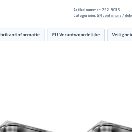
65
Artikelnummer:
282-9075
mm
Categorieën:
GN containers / dek
aantal
brikantinformatie
EU Verantwoordelijke
Veilighe