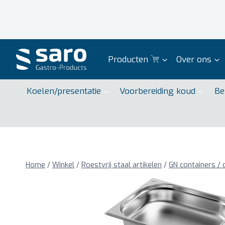
Doorgaan
naar
inhoud
Producten
Over ons
Koelen/presentatie
Voorbereiding koud
Be
Home
/
Winkel
/
Roestvrij staal artikelen
/
GN containers / 