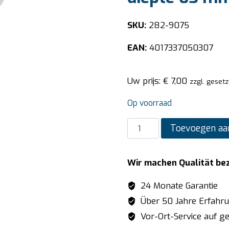
SKU:
282-9075
EAN:
4017337050307
Uw prijs:
€
7,00
zzgl. gesetz
Op voorraad
SARO
Toevoegen aa
BUDGET
LINE
Wir machen Qualität be
GN-
bak
24 Monate Garantie
1/2
Über 50 Jahre Erfahr
GN
Vor-Ort-Service auf ge
diepte