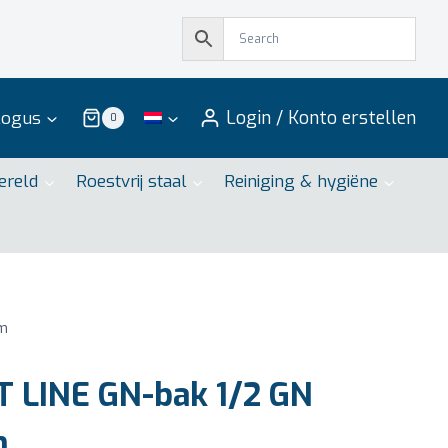
Login / Konto erstellen
logus
0
ereld
Roestvrij staal
Reiniging & hygiëne
mm
 LINE GN-bak 1/2 GN
m