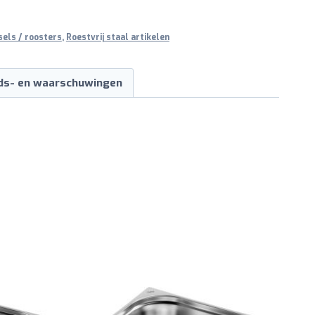
sels / roosters
,
Roestvrij staal artikelen
ids- en waarschuwingen