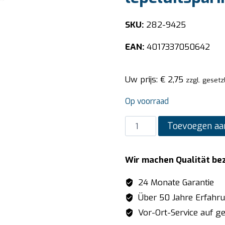
SKU:
282-9425
EAN:
4017337050642
Uw prijs:
€
2,75
zzgl. gesetz
Op voorraad
SARO
Toevoegen aa
BUDGET
LINE
Wir machen Qualität be
GN
deksel
24 Monate Garantie
-
Über 50 Jahre Erfahr
zonder
Vor-Ort-Service auf ge
lepeluitsparing