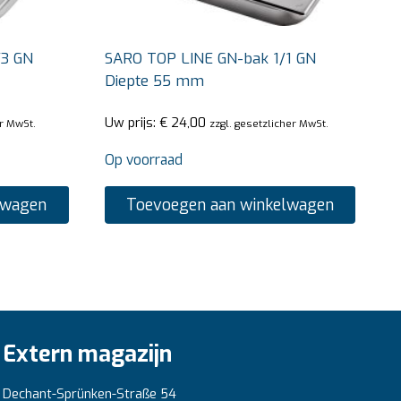
/3 GN
SARO TOP LINE GN-bak 1/1 GN
Diepte 55 mm
Uw prijs:
€
24,00
er MwSt.
zzgl. gesetzlicher MwSt.
Op voorraad
lwagen
Toevoegen aan winkelwagen
Extern magazijn
Dechant-Sprünken-Straße 54