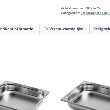
1/6
Artikelnummer:
282-9425
aantal
Categorieën:
GN containers / dek
brikantinformatie
EU Verantwoordelijke
Veilighe