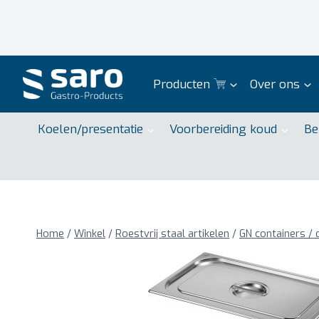
Doorgaan
naar
inhoud
Producten
Over ons
Koelen/presentatie
Voorbereiding koud
Be
Home
/
Winkel
/
Roestvrij staal artikelen
/
GN containers / 