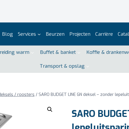
Blog
Services
Beurzen
Projecten
Carrière
Cata
reiding warm
Buffet & banket
Koffie & drankenw
Transport & opslag
deksels / roosters
/
SARO BUDGET LINE GN deksel – zonder lepeluit
SARO BUDGET
lepeluitspari