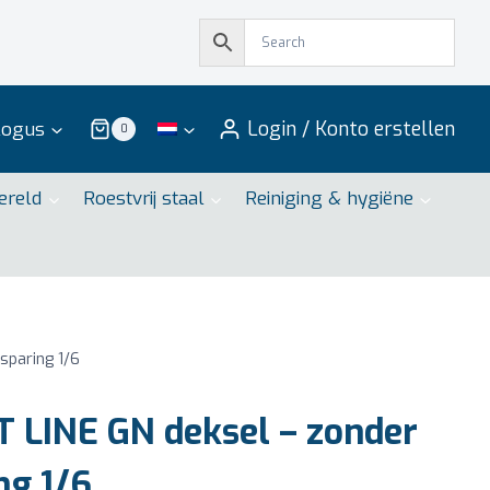
Login / Konto erstellen
logus
0
ereld
Roestvrij staal
Reiniging & hygiëne
sparing 1/6
 LINE GN deksel – zonder
ng 1/6