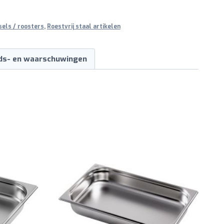
sels / roosters
,
Roestvrij staal artikelen
ids- en waarschuwingen