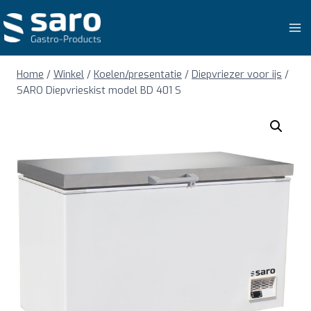
Doorgaan
naar
inhoud
Home
/
Winkel
/
Koelen/presentatie
/
Diepvriezer voor ijs
/
SARO Diepvrieskist model BD 401 S