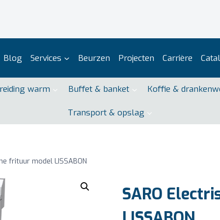
Blog
Services
Beurzen
Projecten
Carrière
Cata
reiding warm
Buffet & banket
Koffie & drankenw
Transport & opslag
he frituur model LISSABON
SARO Electri
LISSABON