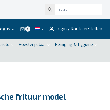
Login / Konto erstellen
logus
0
ereld
Roestvrij staal
Reiniging & hygiëne
sche frituur model