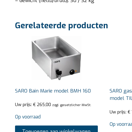
– Gewicht (netto/bruto): 30 / 32 kg
Gerelateerde producten
SARO Bain Marie model BMH 160
SARO gas 
model TI
Uw prijs:
€
265,00
zzgl. gesetzlicher MwSt.
Uw prijs:
€
Op voorraad
Op voorra
Toevoegen aan winkelwagen