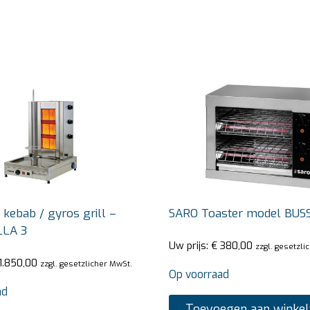
kebab / gyros grill –
SARO Toaster model BUS
LLA 3
Uw prijs:
€
380,00
zzgl. gesetzli
1.850,00
zzgl. gesetzlicher MwSt.
Op voorraad
ad
Toevoegen aan winke