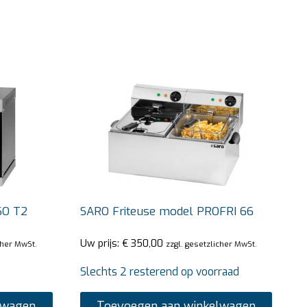
SO T2
SARO Friteuse model PROFRI 66
Uw prijs:
€
350,00
cher MwSt.
zzgl. gesetzlicher MwSt.
Slechts 2 resterend op voorraad
lwagen
Toevoegen aan winkelwagen