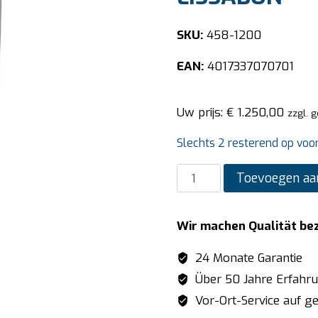
SKU:
458-1200
EAN:
4017337070701
Uw prijs:
€
1.250,00
zzgl. 
Slechts 2 resterend op voo
SARO
Toevoegen aa
Electrische
frituur
Wir machen Qualität be
model
LISSABON
24 Monate Garantie
aantal
Über 50 Jahre Erfahr
Vor-Ort-Service auf ge