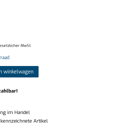
gesetzlicher MwSt.
rraad
n winkelwagen
zahlbar!
ung im Handel
kennzeichnete Artikel