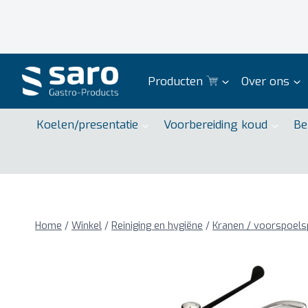
Doorgaan
naar
inhoud
Producten
Over ons
Koelen/presentatie
Voorbereiding koud
Be
Home
/
Winkel
/
Reiniging en hygiëne
/
Kranen / voorspoels