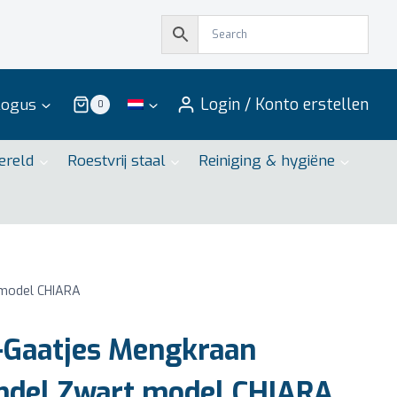
Login / Konto erstellen
logus
0
ereld
Roestvrij staal
Reiniging & hygiëne
 model CHIARA
-Gaatjes Mengkraan
ndel Zwart model CHIARA