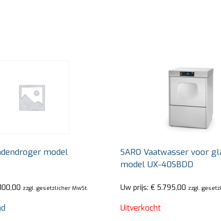
dendroger model
SARO Vaatwasser voor gl
model UX-40SBDD
100,00
Uw prijs:
€
5.795,00
zzgl. gesetzlicher MwSt.
zzgl. gesetz
ad
Uitverkocht