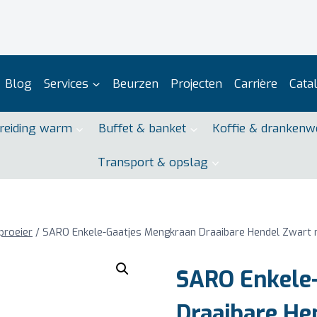
Blog
Services
Beurzen
Projecten
Carrière
Cata
reiding warm
Buffet & banket
Koffie & drankenw
Transport & opslag
proeier
/
SARO Enkele-Gaatjes Mengkraan Draaibare Hendel Zwart
SARO Enkele
Draaibare He