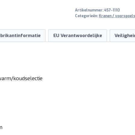
CHIARA
Artikelnummer:
457-1110
aantal
Categorieën:
Kranen / voorspoels
brikantinformatie
EU Verantwoordelijke
Veilighe
warm/koudselectie
m