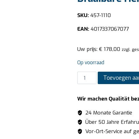
SKU:
457-1110
EAN:
4017337067077
Uw prijs:
€
178,00
zzgl. ge
Op voorraad
SARO
Toevoegen aa
Enkele-
Gaatjes
Wir machen Qualität be
Mengkraan
Draaibare
24 Monate Garantie
Hendel
Über 50 Jahre Erfahr
Zwart
Vor-Ort-Service auf ge
model