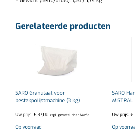
– Gewicht (netto/bruto): 1,24 / 1,75 kg
Gerelateerde producten
SARO Granulaat voor
SARO Han
bestekpolijstmachine (3 kg)
MISTRAL
Uw prijs:
€
37,00
Uw prijs:
€
zzgl. gesetzlicher MwSt.
Op voorraad
Op voorra