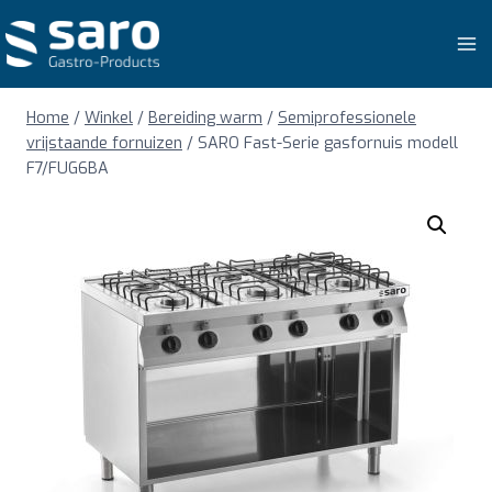
Doorgaan
naar
inhoud
Home
/
Winkel
/
Bereiding warm
/
Semiprofessionele
vrijstaande fornuizen
/
SARO Fast-Serie gasfornuis modell
F7/FUG6BA