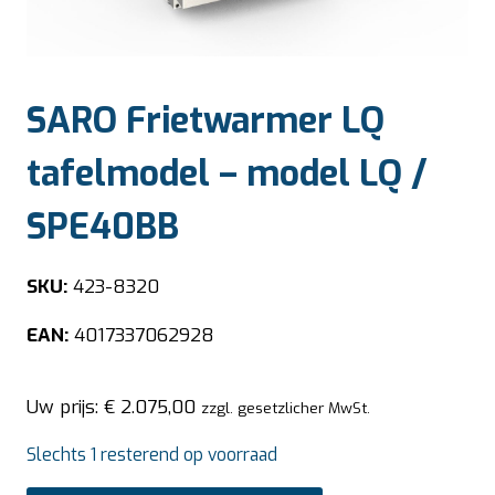
SARO Frietwarmer LQ
tafelmodel – model LQ /
SPE40BB
SKU:
423-8320
EAN:
4017337062928
Uw prijs:
€
2.075,00
zzgl. gesetzlicher MwSt.
Slechts 1 resterend op voorraad