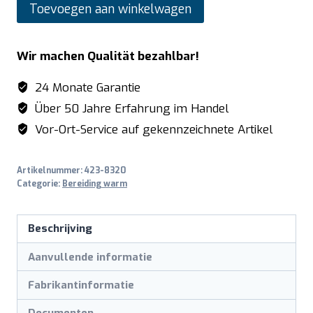
SARO
Toevoegen aan winkelwagen
Frietwarmer
LQ
Wir machen Qualität bezahlbar!
tafelmodel
-
24 Monate Garantie
model
Über 50 Jahre Erfahrung im Handel
LQ
Vor-Ort-Service auf gekennzeichnete Artikel
/
SPE40BB
Artikelnummer:
423-8320
aantal
Categorie:
Bereiding warm
Beschrijving
Aanvullende informatie
Fabrikantinformatie