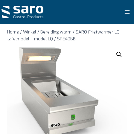
Doorgaan
naar
inhoud
Home
/
Winkel
/
Bereiding warm
/
SARO Frietwarmer LQ
tafelmodel – model LQ / SPE40BB