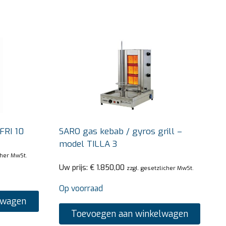
FRI 10
SARO gas kebab / gyros grill –
model TILLA 3
cher MwSt.
Uw prijs:
€
1.850,00
zzgl. gesetzlicher MwSt.
Op voorraad
lwagen
Toevoegen aan winkelwagen