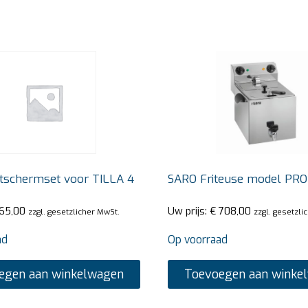
tschermset voor TILLA 4
SARO Friteuse model PRO
65,00
Uw prijs:
€
708,00
zzgl. gesetzlicher MwSt.
zzgl. gesetzli
ad
Op voorraad
egen aan winkelwagen
Toevoegen aan winke