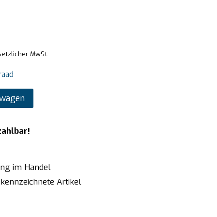
setzlicher MwSt.
raad
lwagen
zahlbar!
ung im Handel
kennzeichnete Artikel