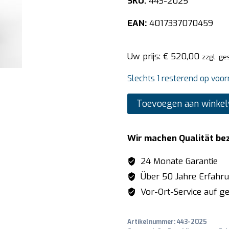
SKU:
443-2025
EAN:
4017337070459
Uw prijs:
€
520,00
zzgl. ge
Slechts 1 resterend op voor
SARO
Toevoegen aan winke
friteuse
model
Wir machen Qualität be
EF10
aantal
24 Monate Garantie
Über 50 Jahre Erfahr
Vor-Ort-Service auf ge
Artikelnummer:
443-2025