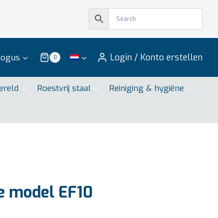
Login / Konto erstellen
logus
0
ereld
Roestvrij staal
Reiniging & hygiëne
e model EF10