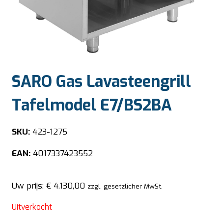
SARO Gas Lavasteengrill
Tafelmodel E7/BS2BA
SKU:
423-1275
EAN:
4017337423552
Uw prijs:
€
4.130,00
zzgl. gesetzlicher MwSt.
Uitverkocht