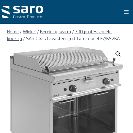
Doorgaan
naar
inhoud
Home
/
Winkel
/
Bereiding warm
/
700 professionele
kooklijn
/
SARO Gas Lavasteengrill Tafelmodel E7/BS2BA