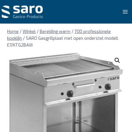
Doorgaan
naar
inhoud
Home
/
Winkel
/
Bereiding warm
/
700 professionele
kooklijn
/
SARO Gasgrillplaat met open onderstel modell
E7/KTG2BAM