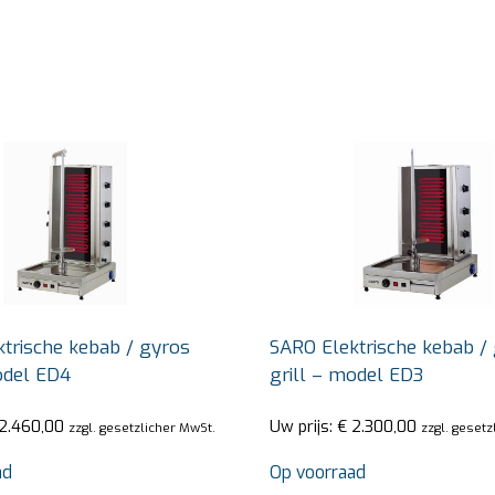
trische kebab / gyros
SARO Elektrische kebab /
odel ED4
grill – model ED3
2.460,00
Uw prijs:
€
2.300,00
zzgl. gesetzlicher MwSt.
zzgl. gesetz
ad
Op voorraad