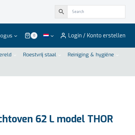
Login / Konto erstellen
logus
0
ereld
Roestvrij staal
Reiniging & hygiëne
chtoven 62 L model THOR