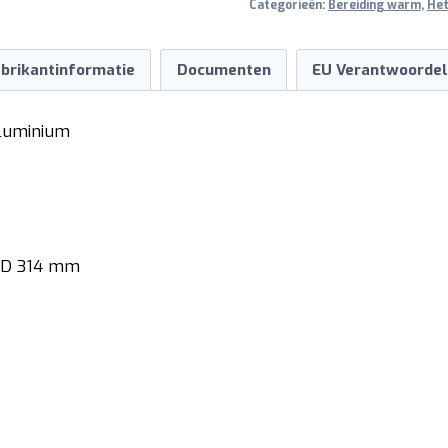
Categorieën:
Bereiding warm
,
Het
brikantinformatie
Documenten
EU Verantwoordel
Aluminium
x D 314 mm