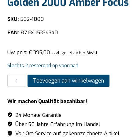
Golden 2000 Amber Focus
SKU:
502-1000
EAN:
8713415334340
Uw prijs:
€
395,00
zzgl. gesetzlicher MwSt.
Slechts 2 resterend op voorraad
SARO
Toevoegen aan winkelwagen
infrarood
terrasverwarmer
Wir machen Qualität bezahlbar!
model
Golden
24 Monate Garantie
2000
Über 50 Jahre Erfahrung im Handel
Amber
Vor-Ort-Service auf gekennzeichnete Artikel
Focus