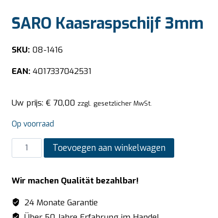
SARO Kaasraspschijf 3mm
SKU:
08-1416
EAN:
4017337042531
Uw prijs:
€
70,00
zzgl. gesetzlicher MwSt.
Op voorraad
SARO
Toevoegen aan winkelwagen
Kaasraspschijf
3mm
Wir machen Qualität bezahlbar!
aantal
24 Monate Garantie
Über 50 Jahre Erfahrung im Handel