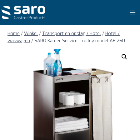
Doorgaan
naar
inhoud
Home
/
Winkel
/
Transport en opslag / Hotel
/
Hotel /
waswagen
/
SARO Kamer Service Trolley model AF 260