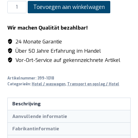
SARO
Toevoegen aan winkelwagen
Kamer
Service
Wir machen Qualität bezahlbar!
Trolley
model
24 Monate Garantie
AF
Über 50 Jahre Erfahrung im Handel
260
Vor-Ort-Service auf gekennzeichnete Artikel
aantal
Artikelnummer:
399-1018
Categorieën:
Hotel / waswagen
,
Transport en opslag / Hotel
Beschrijving
Aanvullende informatie
Fabrikantinformatie