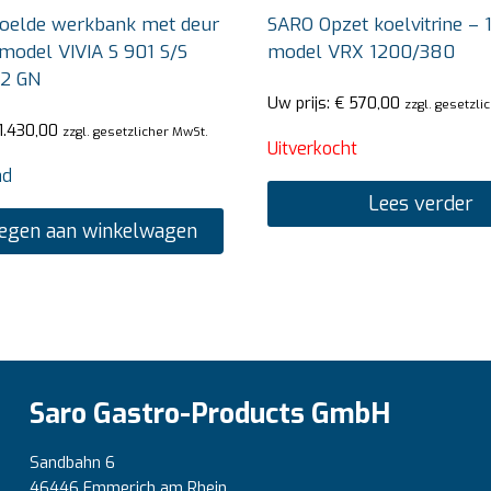
oelde werkbank met deur
SARO Opzet koelvitrine – 
 model VIVIA S 901 S/S
model VRX 1200/380
/2 GN
Uw prijs:
€
570,00
zzgl. gesetzli
1.430,00
zzgl. gesetzlicher MwSt.
Uitverkocht
ad
Lees verder
egen aan winkelwagen
Saro Gastro-Products GmbH
Sandbahn 6
46446 Emmerich am Rhein