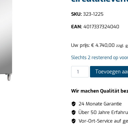
SKU:
323-1225
EAN:
4017337324040
Uw prijs:
€
4.740,00
zzgl. 
Slechts 2 resterend op voo
SARO
Toevoegen aa
Koel-
/
Wir machen Qualität be
vriescombinatie
met
24 Monate Garantie
circulatieventilator
Über 50 Jahre Erfahr
model
Vor-Ort-Service auf ge
GN