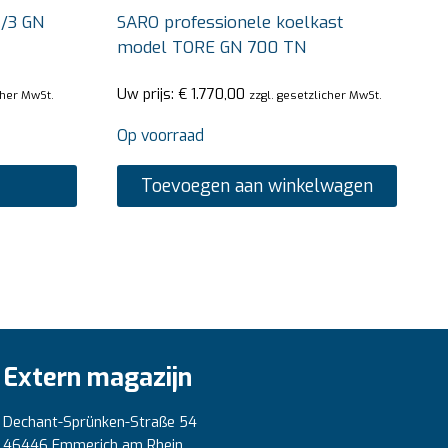
1/3 GN
SARO professionele koelkast
model TORE GN 700 TN
Uw prijs:
€
1.770,00
cher MwSt.
zzgl. gesetzlicher MwSt.
Op voorraad
Toevoegen aan winkelwagen
Extern magazijn
Dechant-Sprünken-Straße 54
46446 Emmerich am Rhein