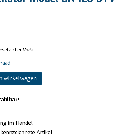
gesetzlicher MwSt.
rraad
n winkelwagen
zahlbar!
ung im Handel
kennzeichnete Artikel