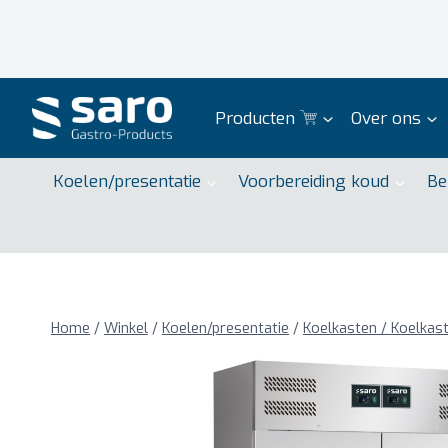
Doorgaan
naar
inhoud
Producten
Over ons
Koelen/presentatie
Voorbereiding koud
Be
Home
/
Winkel
/
Koelen/presentatie
/
Koelkasten / Koelkas