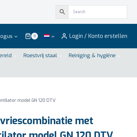
Login / Konto erstellen
logus
0
ereld
Roestvrij staal
Reiniging & hygiëne
ventilator model GN 120 DTV
 vriescombinatie met
ntilator model GN 120 DTV