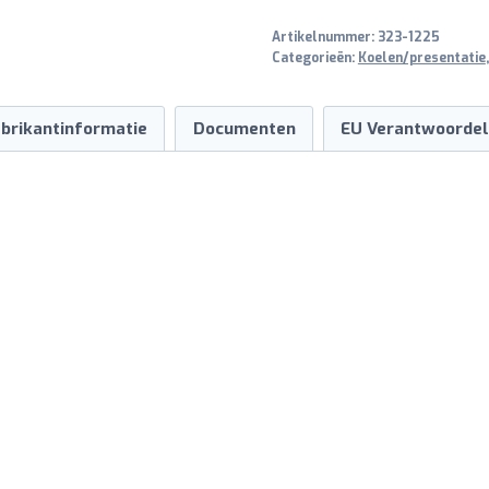
120
Artikelnummer:
323-1225
DTV
Categorieën:
Koelen/presentatie
aantal
brikantinformatie
Documenten
EU Verantwoordel