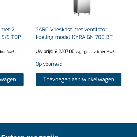
 met 2
SARO Vrieskast met ventilator
1 S/S TOP
koeling model KYRA GN 700 BT
Uw prijs:
€
2.107,00
cher MwSt.
zzgl. gesetzlicher MwSt.
Op voorraad
lwagen
Toevoegen aan winkelwagen