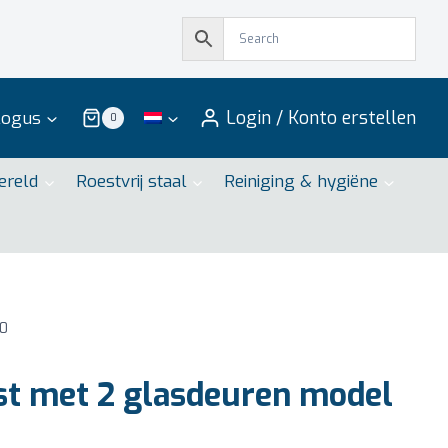
Login / Konto erstellen
logus
0
ereld
Roestvrij staal
Reiniging & hygiëne
20
t met 2 glasdeuren model