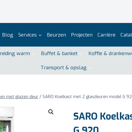
Blog
Services
Beurzen
Projecten
Carrière
Cata
reiding warm
Buffet & banket
Koffie & drankenw
Transport & opslag
ten met glazen deur
/
SARO Koelkast met 2 glasdeuren model G 9
SARO Koelkas
G 920