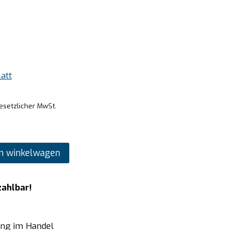
att
gesetzlicher MwSt.
n winkelwagen
zahlbar!
ung im Handel