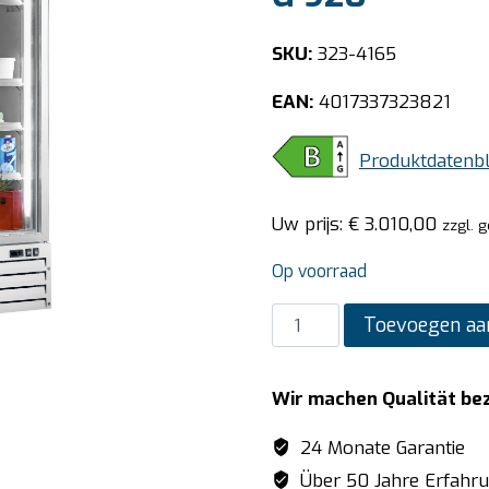
SKU:
323-4165
EAN:
4017337323821
Produktdatenbl
Uw prijs:
€
3.010,00
zzgl. 
Op voorraad
SARO
Toevoegen aa
Koelkast
met
Wir machen Qualität be
2
glasdeuren
24 Monate Garantie
model
Über 50 Jahre Erfahr