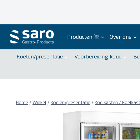
Doorgaan
naar
inhoud
Producten
Over ons
Koelen/presentatie
Voorbereiding koud
Be
Home
/
Winkel
/
Koelen/presentatie
/
Koelkasten / Koelkas