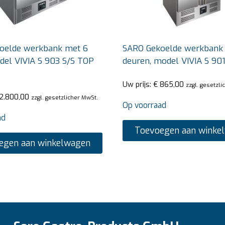
oelde werkbank met 6
SARO Gekoelde werkbank
del VIVIA S 903 S/S TOP
deuren, model VIVIA S 90
Uw prijs:
€
865,00
zzgl. gesetzli
2.800,00
zzgl. gesetzlicher MwSt.
Op voorraad
ad
Toevoegen aan winke
egen aan winkelwagen