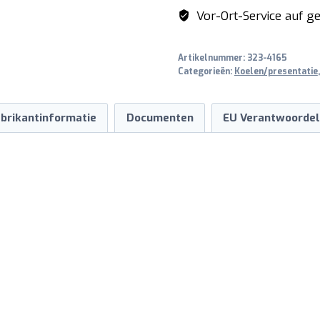
G
Vor-Ort-Service auf ge
920
aantal
Artikelnummer:
323-4165
Categorieën:
Koelen/presentatie
brikantinformatie
Documenten
EU Verantwoordel