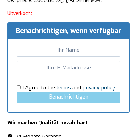
Uw prijs:
€
2.660,00
zzgl. gesetzlicher MwSt.
Uitverkocht
Benachrichtigen, wenn verfügbar
I Agree to the
terms
and
privacy policy
Benachrichtigen
Wir machen Qualität bezahlbar!
24 Monate Garantie