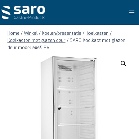
Doorgaan
naar
inhoud
Home
/
Winkel
/
Koelen/presentatie
/
Koelkasten /
Koelkasten met glazen deur
/
SARO Koelkast met glazen
deur model MM5 PV