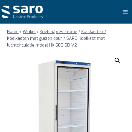
Doorgaan
naar
inhoud
Home
/
Winkel
/
Koelen/presentatie
/
Koelkasten /
Koelkasten met glazen deur
/
SARO Koelkast met
luchtcirculatie model HK 600 GD V2