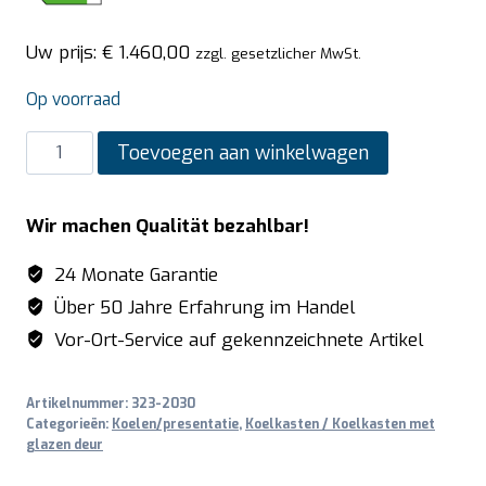
Uw prijs:
€
1.460,00
zzgl. gesetzlicher MwSt.
Op voorraad
SARO
Toevoegen aan winkelwagen
Koelkast
met
Wir machen Qualität bezahlbar!
luchtcirculatie
model
24 Monate Garantie
HK
Über 50 Jahre Erfahrung im Handel
600
Vor-Ort-Service auf gekennzeichnete Artikel
GD
V2
Artikelnummer:
323-2030
aantal
Categorieën:
Koelen/presentatie
,
Koelkasten / Koelkasten met
glazen deur