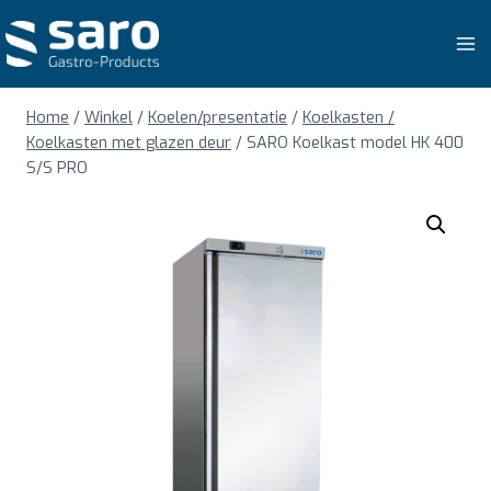
Doorgaan
naar
inhoud
Home
/
Winkel
/
Koelen/presentatie
/
Koelkasten /
Koelkasten met glazen deur
/
SARO Koelkast model HK 400
S/S PRO