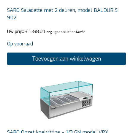
SARO Saladette met 2 deuren, model BALDUR S
902
Uw prijs:
€
1.338,00
zzgl. gesetzlicher MwSt.
Op voorraad
Toevoegen aan winkelwagen
SARO Opzet koelvitrine – 1/3 GN model VRX