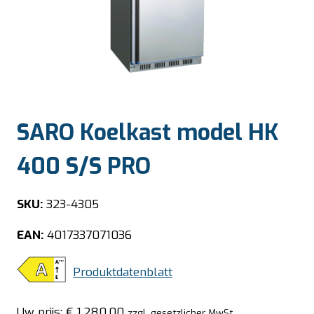
SARO Koelkast model HK
400 S/S PRO
SKU:
323-4305
EAN:
4017337071036
Produktdatenblatt
Uw prijs:
€
1.280,00
zzgl. gesetzlicher MwSt.