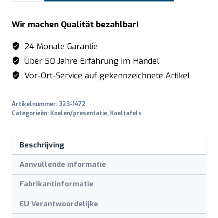
Koelwerkbank,
4
Wir machen Qualität bezahlbar!
Deuren
model
24 Monate Garantie
KYLIA
Über 50 Jahre Erfahrung im Handel
4100
Vor-Ort-Service auf gekennzeichnete Artikel
TN
PRO
Artikelnummer:
323-1472
aantal
Categorieën:
Koelen/presentatie
,
Koeltafels
Beschrijving
Aanvullende informatie
Fabrikantinformatie
EU Verantwoordelijke