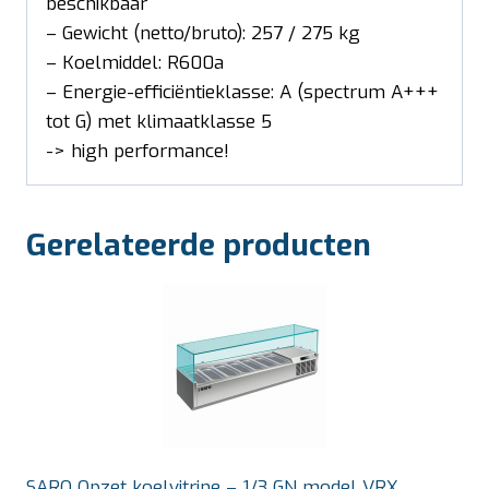
beschikbaar
– Gewicht (netto/bruto): 257 / 275 kg
– Koelmiddel: R600a
– Energie-efficiëntieklasse: A (spectrum A+++
tot G) met klimaatklasse 5
-> high performance!
Gerelateerde producten
SARO Opzet koelvitrine – 1/3 GN model VRX