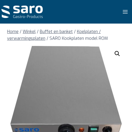
Doorgaan
naar
inhoud
Home
/
Winkel
/
Buffet en banket
/
Koelplaten /
verwarmingsplaten
/
SARO Kookplaten model ROM