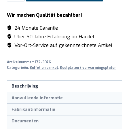
Kookplaten
model
Wir machen Qualität bezahlbar!
ROM
aantal
24 Monate Garantie
Über 50 Jahre Erfahrung im Handel
Vor-Ort-Service auf gekennzeichnete Artikel
Artikelnummer:
172-3076
Categorieën:
Buffet en banket
,
Koelplaten / verwarmingsplaten
Beschrijving
Aanvullende informatie
Fabrikantinformatie
Documenten