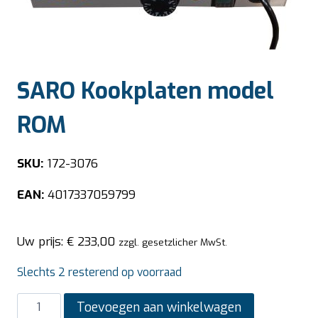
SARO Kookplaten model
ROM
SKU:
172-3076
EAN:
4017337059799
Uw prijs:
€
233,00
zzgl. gesetzlicher MwSt.
Slechts 2 resterend op voorraad
SARO
Toevoegen aan winkelwagen