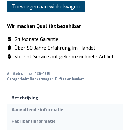
SARO
Toevoegen aan winkelwagen
koude
banketwagen
Wir machen Qualität bezahlbar!
15x
1/1
24 Monate Garantie
GN
Über 50 Jahre Erfahrung im Handel
model
Vor-Ort-Service auf gekennzeichnete Artikel
KBW
1/1
Artikelnummer:
126-1615
aantal
Categorieën:
Banketwagen
,
Buffet en banket
Beschrijving
Aanvullende informatie
Fabrikantinformatie