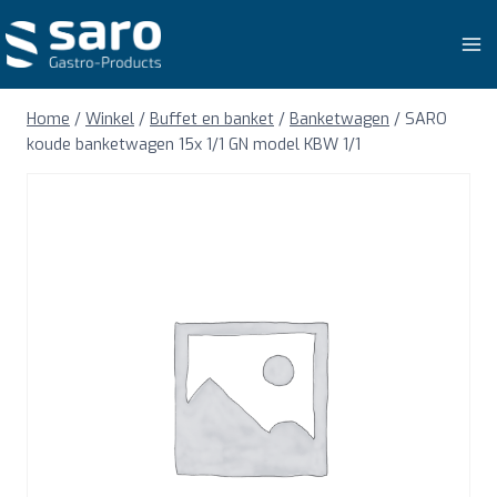
Doorgaan
naar
inhoud
Home
/
Winkel
/
Buffet en banket
/
Banketwagen
/
SARO
koude banketwagen 15x 1/1 GN model KBW 1/1