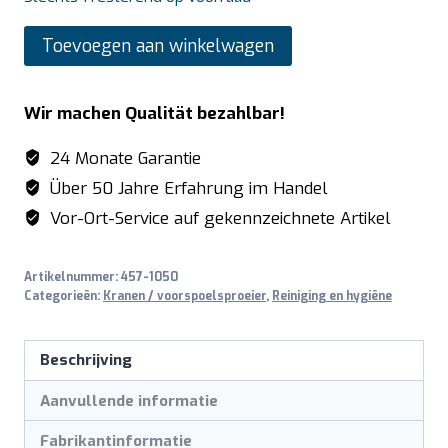
SARO
Toevoegen aan winkelwagen
Kranen
met
Wir machen Qualität bezahlbar!
sensormodellen
NEPTUN
24 Monate Garantie
aantal
Über 50 Jahre Erfahrung im Handel
Vor-Ort-Service auf gekennzeichnete Artikel
Artikelnummer:
457-1050
Categorieën:
Kranen / voorspoelsproeier
,
Reiniging en hygiëne
Beschrijving
Aanvullende informatie
Fabrikantinformatie