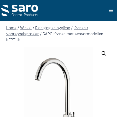
Doorgaan
naar
inhoud
Home
/
Winkel
/
Reiniging en hygiëne
/
Kranen /
voorspoelsproeier
/
SARO Kranen met sensormodellen
NEPTUN