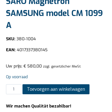
SARO Magnetron
SAMSUNG model CM 1099
A
SKU:
380-1004
EAN:
4017337380145
Uw prijs:
€
580,00
zzgl. gesetzlicher MwSt.
Op voorraad
SARO
Toevoegen aan winkelwagen
Magnetron
SAMSUNG
Wir machen Qualität bezahlbar!
model