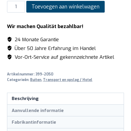
SARO
Toevoegen aan winkelwagen
Menu
Bord
Wir machen Qualität bezahlbar!
model
CANA
24 Monate Garantie
aantal
Über 50 Jahre Erfahrung im Handel
Vor-Ort-Service auf gekennzeichnete Artikel
Artikelnummer:
399-2050
Categorieën:
Buiten
,
Transport en opslag / Hotel
Beschrijving
Aanvullende informatie
Fabrikantinformatie