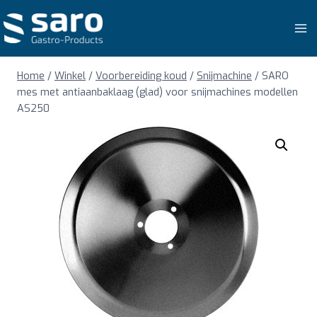
Doorgaan
naar
inhoud
Home
/
Winkel
/
Voorbereiding koud
/
Snijmachine
/
SARO
mes met antiaanbaklaag (glad) voor snijmachines modellen
AS250