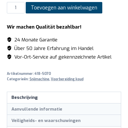
SARO
Toevoegen aan winkelwagen
mes
met
Wir machen Qualität bezahlbar!
antiaanbaklaag
(glad)
24 Monate Garantie
voor
Über 50 Jahre Erfahrung im Handel
snijmachines
Vor-Ort-Service auf gekennzeichnete Artikel
modellen
AS250
Artikelnummer:
418-5070
aantal
Categorieën:
Snijmachine
,
Voorbereiding koud
Beschrijving
Aanvullende informatie
Veiligheids- en waarschuwingen